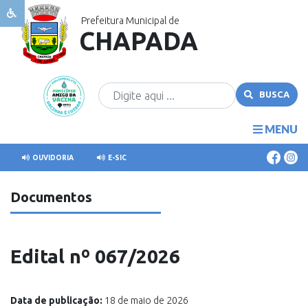
Prefeitura Municipal de
CHAPADA
Sobre
Chapada
Governo
BUSCA
Publicações
Transparência
MENU
Cidadão
OUVIDORIA
E-SIC
Comunicação
Documentos
Covid
Edital nº 067/2026
Data de publicação:
18 de maio de 2026