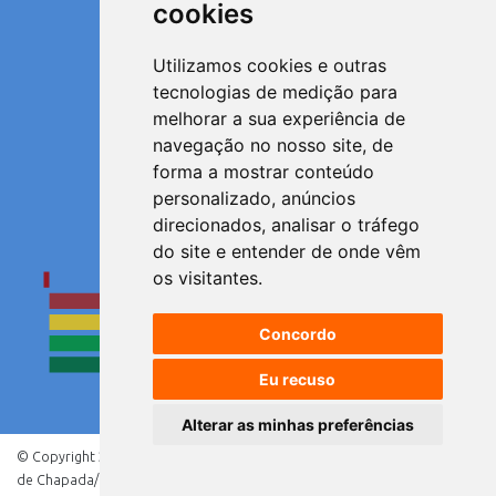
cookies
Utilizamos cookies e outras
Satisfeito
tecnologias de medição para
melhorar a sua experiência de
navegação no nosso site, de
forma a mostrar conteúdo
personalizado, anúncios
Muito satisfeito
direcionados, analisar o tráfego
Resultados
do site e entender de onde vêm
os visitantes.
Concordo
Eu recuso
Alterar as minhas preferências
© Copyright 2021 - Direitos reservados à Prefeitura
de Chapada/RS