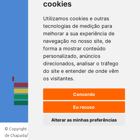
cookies
Utilizamos cookies e outras
Satisfeito
tecnologias de medição para
melhorar a sua experiência de
navegação no nosso site, de
forma a mostrar conteúdo
personalizado, anúncios
Muito satisfeito
direcionados, analisar o tráfego
Resultados
do site e entender de onde vêm
os visitantes.
Concordo
Eu recuso
Alterar as minhas preferências
© Copyright 2021 - Direitos reservados à Prefeitura
de Chapada/RS