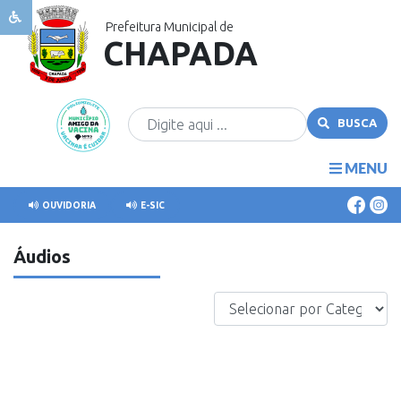
Prefeitura Municipal de
CHAPADA
Sobre
Chapada
Governo
BUSCA
Publicações
Transparência
MENU
Cidadão
OUVIDORIA
E-SIC
Comunicação
Áudios
Covid