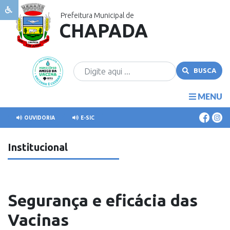
Prefeitura Municipal de
CHAPADA
Sobre
Chapada
Governo
BUSCA
Publicações
Transparência
MENU
Cidadão
OUVIDORIA
E-SIC
Comunicação
Institucional
Covid
Segurança e eficácia das
Vacinas