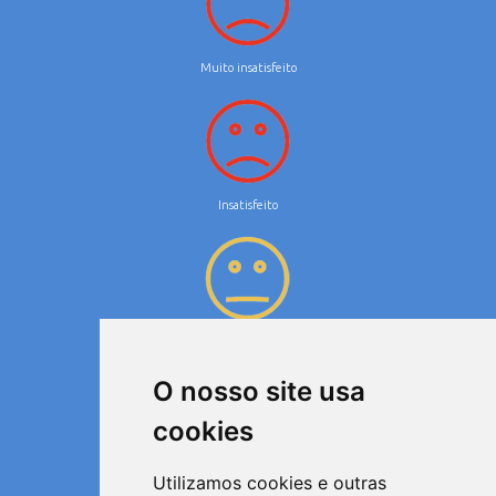
Muito insatisfeito
Insatisfeito
Neutro
O nosso site usa
cookies
Utilizamos cookies e outras
Satisfeito