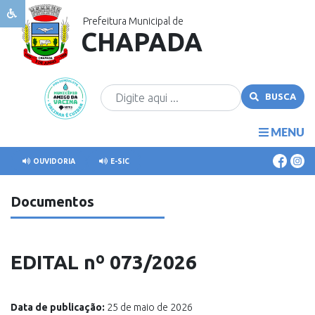
Prefeitura Municipal de
CHAPADA
Sobre
Chapada
Governo
BUSCA
Publicações
Transparência
MENU
Cidadão
OUVIDORIA
E-SIC
Comunicação
Documentos
Covid
EDITAL nº 073/2026
Data de publicação:
25 de maio de 2026