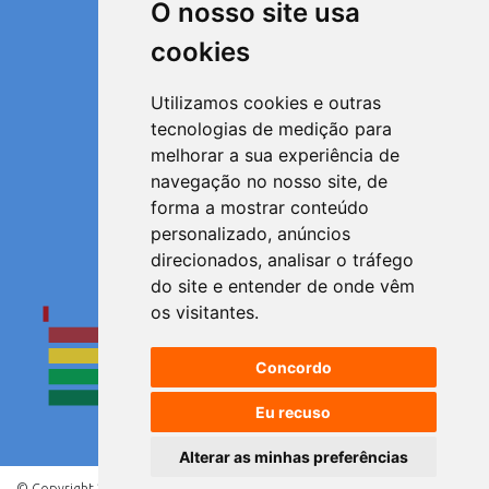
O nosso site usa
cookies
Utilizamos cookies e outras
Satisfeito
tecnologias de medição para
melhorar a sua experiência de
navegação no nosso site, de
forma a mostrar conteúdo
personalizado, anúncios
Muito satisfeito
direcionados, analisar o tráfego
Resultados
do site e entender de onde vêm
os visitantes.
Concordo
Eu recuso
Alterar as minhas preferências
© Copyright 2021 - Direitos reservados à Prefeitura